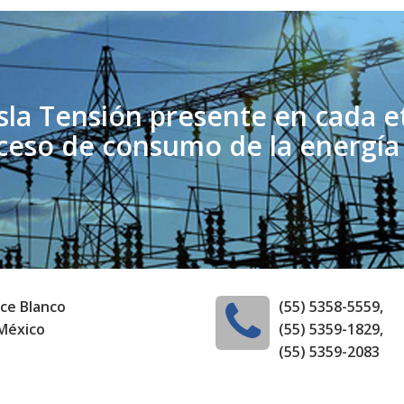
sla Tensión presente en cada e
ceso de consumo de la energía 
lce Blanco
(55) 5358-5559,
 México
(55) 5359-1829,
(55) 5359-2083