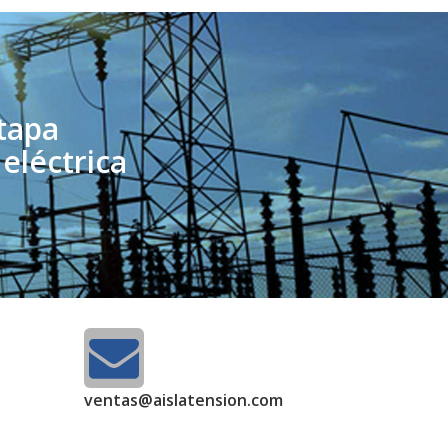
tapa
eléctrica
ventas@aislatension.com