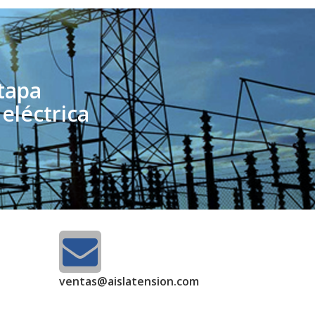
tapa
eléctrica
ventas@aislatension.com