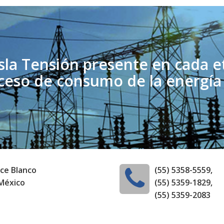
sla Tensión presente en cada e
ceso de consumo de la energía 
lce Blanco
(55) 5358-5559,
 México
(55) 5359-1829,
(55) 5359-2083